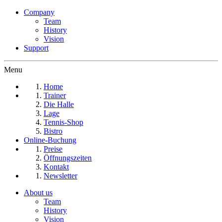
Company
Team
History
Vision
Support
Menu
Home
Trainer
Die Halle
Lage
Tennis-Shop
Bistro
Online-Buchung
Preise
Öffnungszeiten
Kontakt
Newsletter
About us
Team
History
Vision