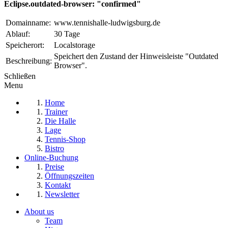
Eclipse.outdated-browser: "confirmed"
Domainname:
www.tennishalle-ludwigsburg.de
Ablauf:
30 Tage
Speicherort:
Localstorage
Speichert den Zustand der Hinweisleiste "Outdated
Beschreibung:
Browser".
Schließen
Menu
Home
Trainer
Die Halle
Lage
Tennis-Shop
Bistro
Online-Buchung
Preise
Öffnungszeiten
Kontakt
Newsletter
About us
Team