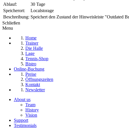
Ablauf:
30 Tage
Speicherort:
Localstorage
Beschreibung:
Speichert den Zustand der Hinweisleiste "Outdated B
Schließen
Menu
Home
Trainer
Die Halle
Lage
Tennis-Shop
Bistro
Online-Buchung
Preise
Öffnungszeiten
Kontakt
Newsletter
About us
Team
History
Vision
Support
Testimonials