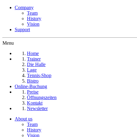
Company
Team
History
Vision
Support
Menu
Home
Trainer
Die Halle
Lage
Tennis-Shop
Bistro
Online-Buchung
Preise
Öffnungszeiten
Kontakt
Newsletter
About us
Team
History
Vision